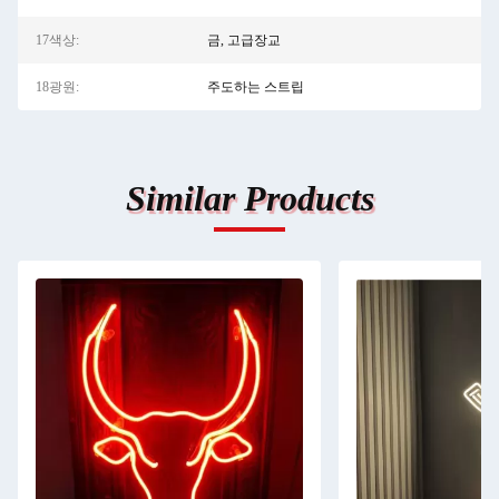
17색상:
금, 고급장교
18광원:
주도하는 스트립
Similar Products