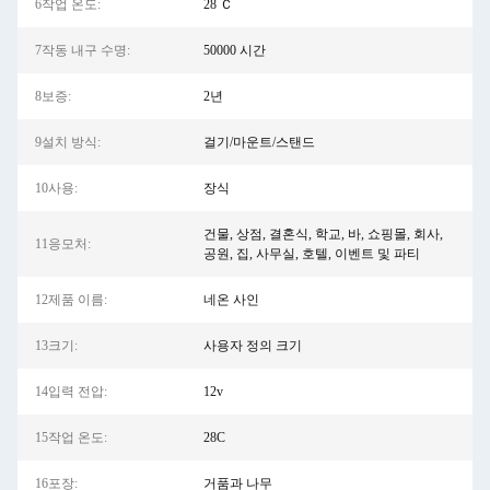
6작업 온도:
28 Ｃ
7작동 내구 수명:
50000 시간
8보증:
2년
9설치 방식:
걸기/마운트/스탠드
10사용:
장식
건물, 상점, 결혼식, 학교, 바, 쇼핑몰, 회사,
11응모처:
공원, 집, 사무실, 호텔, 이벤트 및 파티
12제품 이름:
네온 사인
13크기:
사용자 정의 크기
14입력 전압:
12v
15작업 온도:
28C
16포장:
거품과 나무