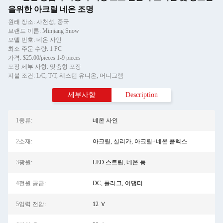
을위한 아크릴 네온 조명
원래 장소: 사천성, 중국
브랜드 이름: Minjiang Snow
모델 번호: 네온 사인
최소 주문 수량: 1 PC
가격: $25.00/pieces 1-9 pieces
포장 세부 사항: 맞춤형 포장
지불 조건: L/C, T/T, 웨스턴 유니온, 머니그램
세부사항
Description
1종류:
네온 사인
2소재:
아크릴, 실리카, 아크릴+네온 플렉스
3광원:
LED 스트립, 네온 등
4전원 공급:
DC, 플러그, 어댑터
5입력 전압:
12 Ｖ